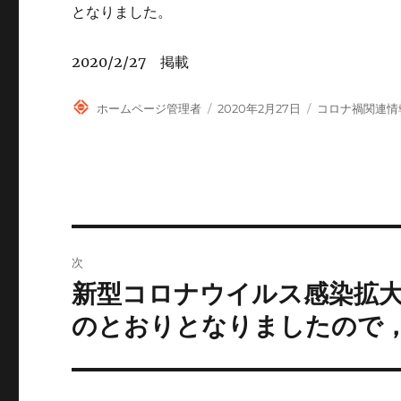
となりました。
2020/2/27 掲載
投
投
カ
ホームページ管理者
2020年2月27日
コロナ禍関連情
稿
稿
テ
者
日:
ゴ
リ
ー
投
次
稿
新型コロナウイルス感染拡
次
の
ナ
のとおりとなりましたので
投
ビ
稿:
ゲ