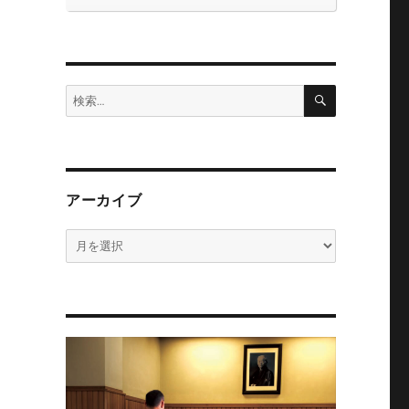
検
検
索
索:
アーカイブ
ア
ー
カ
イ
ブ