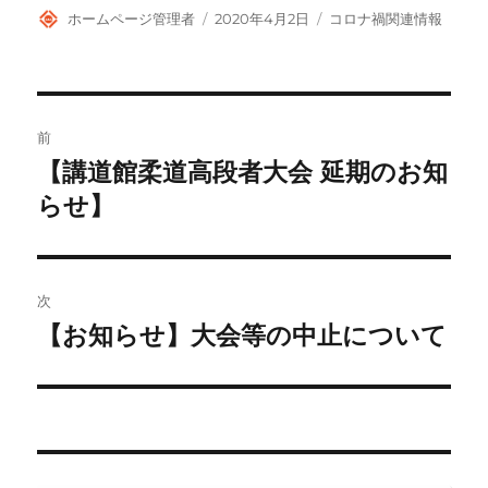
投
投
カ
ホームページ管理者
2020年4月2日
コロナ禍関連情報
稿
稿
テ
者
日:
ゴ
リ
ー
投
前
稿
【講道館柔道高段者大会 延期のお知
前
の
らせ】
ナ
投
ビ
稿:
ゲ
次
【お知らせ】大会等の中止について
次
ー
の
シ
投
稿:
ョ
ン