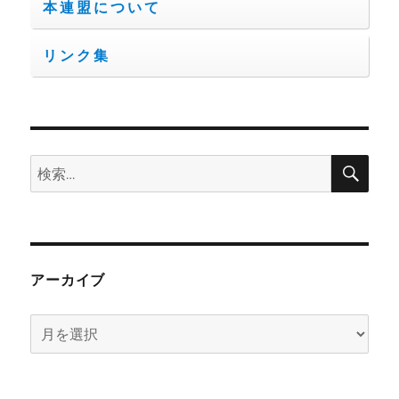
本連盟について
リンク集
検
検
索
索:
アーカイブ
ア
ー
カ