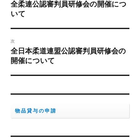
稿
全柔連公認審判員研修会の開催につ
前
の
いて
ナ
投
ビ
稿:
ゲ
次
全日本柔道連盟公認審判員研修会の
次
ー
の
開催について
シ
投
稿:
ョ
ン
物品貸与の申請