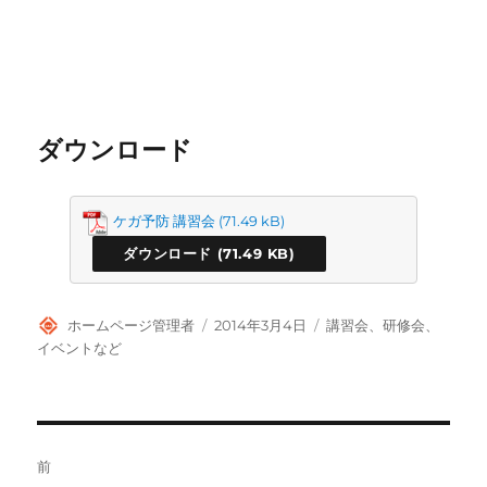
ダウンロード
ケガ予防 講習会
ダウンロード
投
投
カ
ホームページ管理者
2014年3月4日
講習会、研修会、
稿
稿
テ
イベントなど
者
日:
ゴ
リ
ー
投
前