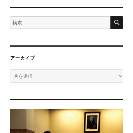
検
検
索
索:
アーカイブ
ア
ー
カ
イ
ブ