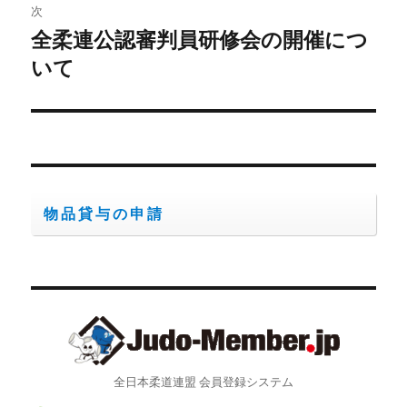
ゲ
次
全柔連公認審判員研修会の開催につ
次
ー
の
いて
シ
投
稿:
ョ
ン
物品貸与の申請
全日本柔道連盟 会員登録システム