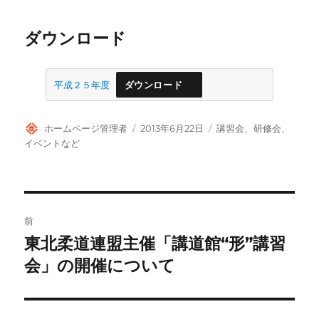
ダウンロード
平成２５年度
ダウンロード
投
投
カ
ホームページ管理者
2013年6月22日
講習会、研修会、
稿
稿
テ
イベントなど
者
日:
ゴ
リ
ー
投
前
稿
東北柔道連盟主催「講道館“形”講習
前
の
会」の開催について
ナ
投
ビ
稿: