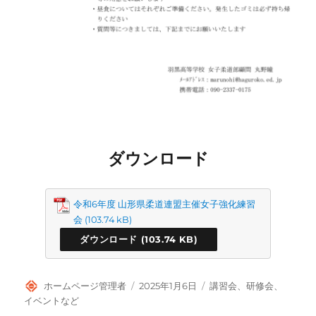
ダウンロード
令和6年度 山形県柔道連盟主催女子強化練習
会
ダウンロード
投
投
カ
ホームページ管理者
2025年1月6日
講習会、研修会、
稿
稿
テ
イベントなど
者
日:
ゴ