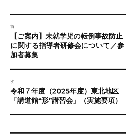
リ
ー
投
前
稿
【ご案内】未就学児の転倒事故防止
前
の
に関する指導者研修会について／参
ナ
投
加者募集
ビ
稿:
ゲ
次
ー
令和７年度（2025年度）東北地区
次
シ
の
「講道館“形”講習会」（実施要項）
投
ョ
稿:
ン