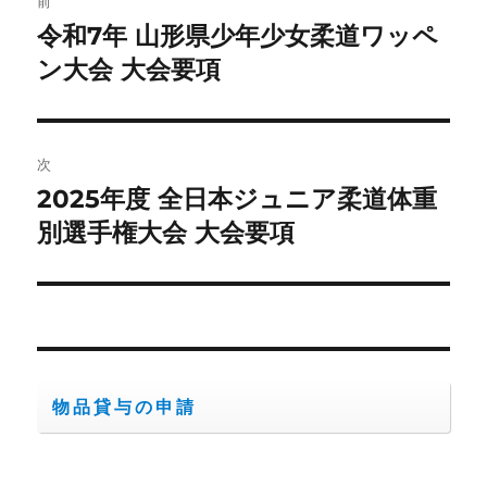
前
稿
令和7年 山形県少年少女柔道ワッペ
前
の
ン大会 大会要項
ナ
投
ビ
稿:
ゲ
次
2025年度 全日本ジュニア柔道体重
次
ー
の
別選手権大会 大会要項
シ
投
稿:
ョ
ン
物品貸与の申請