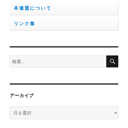
本連盟について
リンク集
検
検
索
索:
アーカイブ
ア
ー
カ