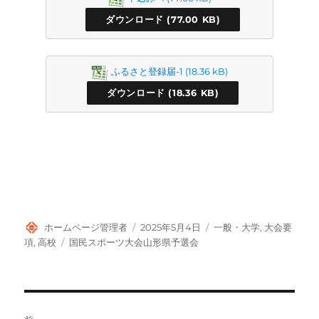
ダウンロード
ふるさと登録届-1
ダウンロード
投
投
カ
ホームページ管理者
2025年5月4日
一般・大学
,
大会要
稿
稿
テ
タ
項
,
高校
国民スポーツ大会山形県予選会
者
日:
ゴ
グ
リ
ー
投