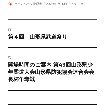
投
投
カ
ホームページ管理者
2025年1月26日
お知らせ
稿
稿
テ
者
日:
ゴ
リ
ー
投
前
稿
第４回 山形県武道祭り
前
の
ナ
投
ビ
稿:
次
ゲ
開場時間のご案内 第43回山形県少
次
の
年柔道大会山形県防犯協会連合会会
ー
投
長杯争奪戦
シ
稿:
ョ
ン