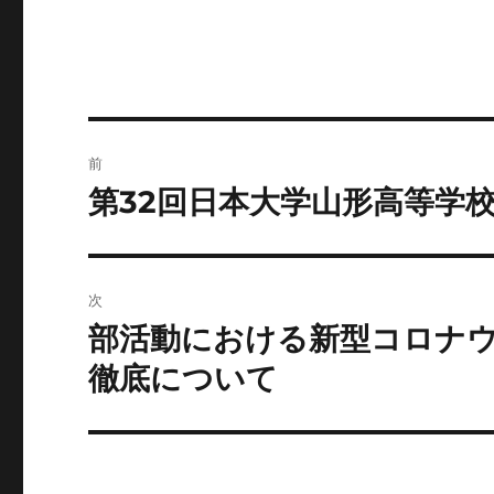
者
日:
ゴ
リ
ー
投
前
稿
第32回日本大学山形高等学
前
の
ナ
投
ビ
稿:
次
ゲ
部活動における新型コロナ
次
の
ー
徹底について
投
シ
稿:
ョ