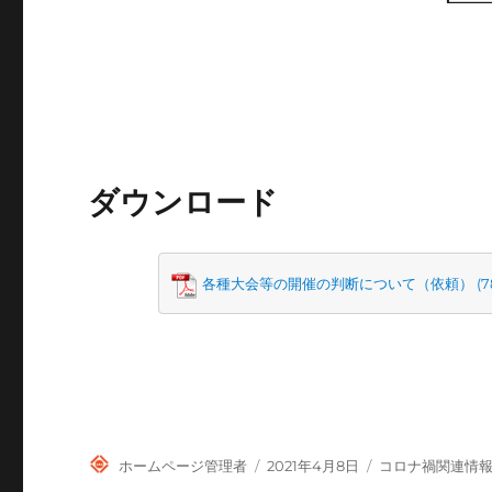
ダウンロード
各種大会等の開催の判断について（依頼）
投
投
カ
ホームページ管理者
2021年4月8日
コロナ禍関連情
稿
稿
テ