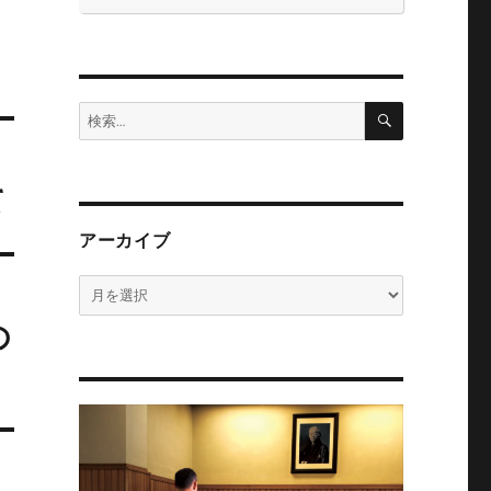
検
検
索
索:
て
アーカイブ
ア
ー
の
カ
イ
ブ