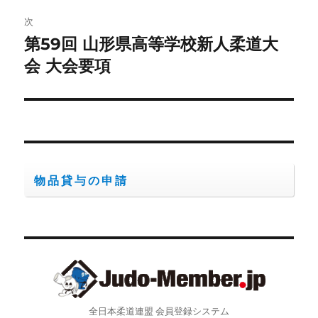
ゲ
次
第59回 山形県高等学校新人柔道大
次
ー
の
会 大会要項
シ
投
稿:
ョ
ン
物品貸与の申請
全日本柔道連盟 会員登録システム