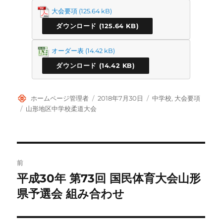
大会要項
ダウンロード
オーダー表
ダウンロード
投
投
カ
ホームページ管理者
2018年7月30日
中学校
,
大会要項
稿
稿
テ
タ
山形地区中学校柔道大会
者
日:
ゴ
グ
リ
ー
投
前
稿
平成30年 第73回 国民体育大会山形
前
の
県予選会 組み合わせ
ナ
投
ビ
稿: