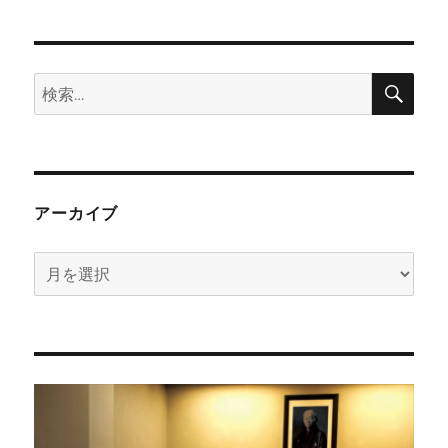
検
検
索
索:
アーカイブ
ア
ー
カ
イ
ブ