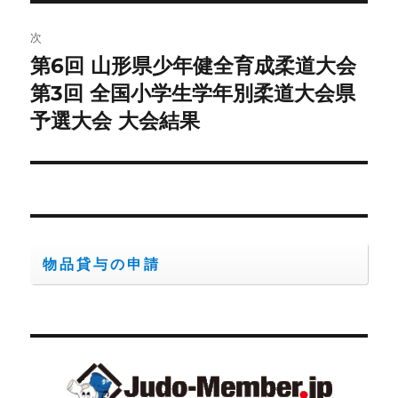
稿:
ゲ
次
第6回 山形県少年健全育成柔道大会
次
ー
の
第3回 全国小学生学年別柔道大会県
シ
投
予選大会 大会結果
稿:
ョ
ン
物品貸与の申請