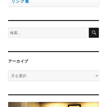
リンク集
検
検
索
索:
アーカイブ
ア
ー
カ
イ
ブ