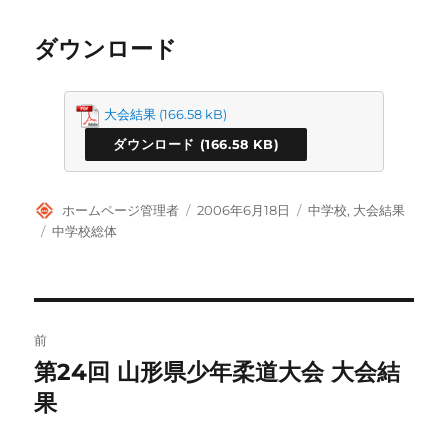
ダウンロード
大会結果
ダウンロード
投
投
カ
ホームページ管理者
2006年6月18日
中学校
,
大会結果
稿
稿
テ
タ
中学校総体
者
日:
ゴ
グ
リ
ー
投
前
稿
第24回 山形県少年柔道大会 大会結
前
の
果
ナ
投
ビ