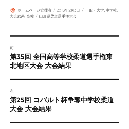
投
投
カ
ホームページ管理者
2013年2月3日
一般・大学
,
中学校
,
稿
稿
テ
タ
大会結果
,
高校
山形県柔道選手権大会
者
日:
ゴ
グ
リ
ー
投
前
稿
第35回 全国高等学校柔道選手権東
前
の
北地区大会 大会結果
ナ
投
ビ
稿:
ゲ
次
第25回 コバルト杯争奪中学校柔道
次
ー
の
大会 大会結果
シ
投
稿:
ョ