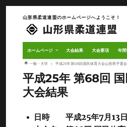
山形県柔道連盟のホームページへようこそ！
ホームページ
大会結果
大会要項
年間
一般・大学
平成25年 第68回 国民体育大会山形県予選会
平成25年 第68回
大会結果
日時 平成25年7月13