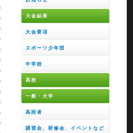
大会結果
大会要項
スポーツ少年団
中学校
高校
一般・大学
高段者
講習会、研修会、イベントなど