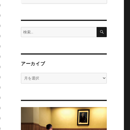
検
検
索
索:
アーカイブ
ア
ー
カ
イ
ブ