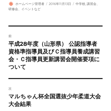
投
投
カ
ホームページ管理者
2016年11月13日
中学校
,
講習会、
稿
稿
テ
研修会、イベントなど
者
日:
ゴ
リ
ー
投
前
稿
平成28年度（山形県） 公認指導者
前
の
資格準指導員及びＣ指導員養成講習
ナ
投
会・Ｃ指導員更新講習会開催要項に
ビ
稿:
ついて
ゲ
ー
次
シ
マルちゃん杯全国選抜少年柔道大会
次
ョ
の
大会結果
投