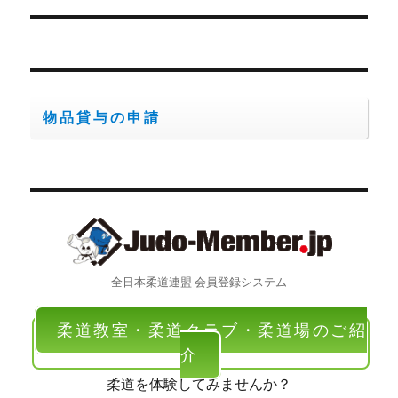
ン
稿:
物品貸与の申請
全日本柔道連盟 会員登録システム
柔道教室・柔道クラブ・柔道場のご紹
介
柔道を体験してみませんか？