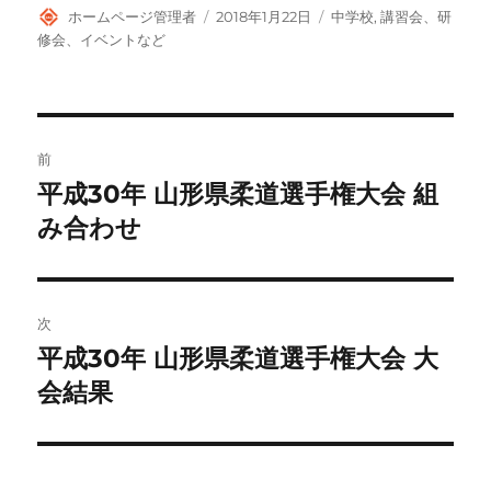
投
投
カ
ホームページ管理者
2018年1月22日
中学校
,
講習会、研
稿
稿
テ
修会、イベントなど
者
日:
ゴ
リ
ー
投
前
稿
平成30年 山形県柔道選手権大会 組
前
の
み合わせ
ナ
投
ビ
稿:
ゲ
次
平成30年 山形県柔道選手権大会 大
次
ー
の
会結果
シ
投
稿:
ョ