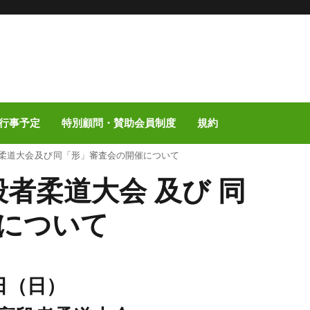
行事予定
特別顧問・賛助会員制度
規約
者柔道大会 及び 同「形」審査会の開催について
段者柔道大会 及び 同
について
日（日）