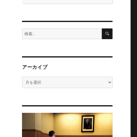
検
検
索
索:
アーカイブ
ア
ー
カ
イ
ブ