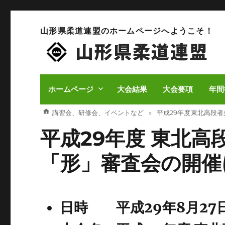
山形県柔道連盟のホームページへようこそ！
ホームページ
大会結果
大会要項
年間
講習会、研修会、イベントなど
平成29年度 東北高段
平成29年度 東北高
「形」審査会の開催
日時 平成29年8月27