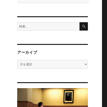
検
検
索
索:
アーカイブ
ア
ー
カ
イ
ブ