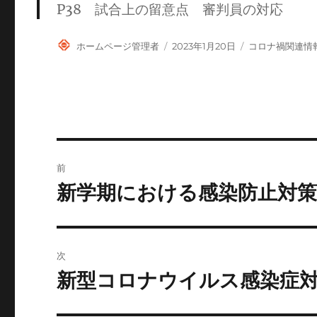
P38 試合上の留意点 審判員の対応
投
投
カ
ホームページ管理者
2023年1月20日
コロナ禍関連情
稿
稿
テ
者
日:
ゴ
リ
ー
投
前
稿
新学期における感染防止対
前
の
ナ
投
ビ
稿:
次
ゲ
新型コロナウイルス感染症
次
の
ー
投