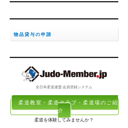
稿:
ョ
ン
物品貸与の申請
全日本柔道連盟 会員登録システム
柔道教室・柔道クラブ・柔道場のご紹
介
柔道を体験してみませんか？