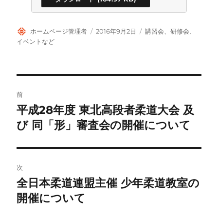
投
投
カ
ホームページ管理者
2016年9月2日
講習会、研修会、
稿
稿
テ
イベントなど
者
日:
ゴ
リ
ー
投
前
稿
平成28年度 東北高段者柔道大会 及
前
の
び 同「形」審査会の開催について
ナ
投
ビ
稿:
ゲ
次
全日本柔道連盟主催 少年柔道教室の
次
ー
の
開催について
シ
投