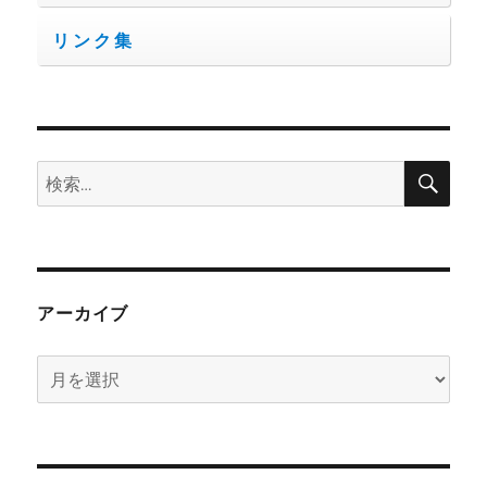
リンク集
検
検
索
索:
アーカイブ
ア
ー
カ
イ