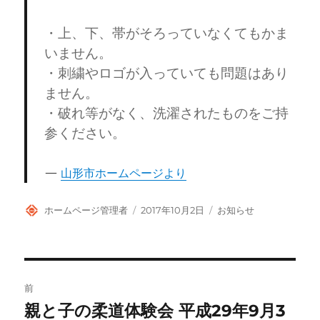
・上、下、帯がそろっていなくてもかま
いません。
・刺繍やロゴが入っていても問題はあり
ません。
・破れ等がなく、洗濯されたものをご持
参ください。
山形市ホームページより
投
投
カ
ホームページ管理者
2017年10月2日
お知らせ
稿
稿
テ
者
日:
ゴ
リ
ー
投
前
稿
親と子の柔道体験会 平成29年9月3
前