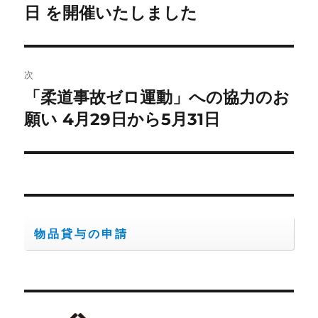
の
日 を開催いたしました
ナ
投
ビ
稿:
ゲ
次
「柔道事故ゼロ運動」への協力のお
次
ー
の
願い 4月29日から5月31日
シ
投
稿:
ョ
ン
物品貸与の申請