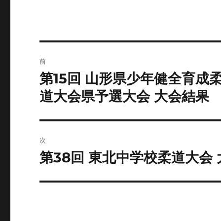
リ
ー
投
前
稿
第15回 山形県少年健全育成柔
前
の
ナ
道大会県予選大会 大会結果
投
ビ
稿:
ゲ
次
ー
第38回 東北中学校柔道大会
次
の
シ
投
ョ
稿:
ン