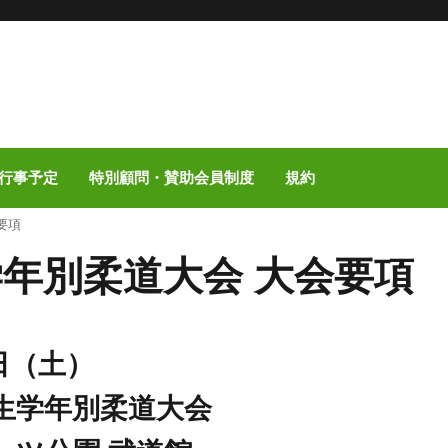
行事予定
特別顧問・賛助会員制度
規約
要項
学年別柔道大会 大会要項
日（土）
学生学年別柔道大会