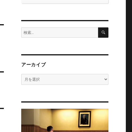
検
検
索
索:
アーカイブ
ア
ー
カ
イ
ブ