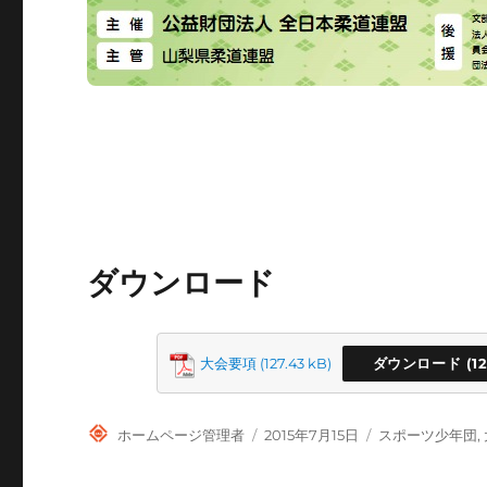
ダウンロード
大会要項
ダウンロード
投
投
カ
ホームページ管理者
2015年7月15日
スポーツ少年団
,
稿
稿
テ
者
日:
ゴ