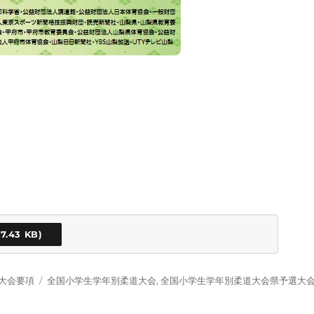
タ
大会要項
全国小学生学年別柔道大会
,
全国小学生学年別柔道大会県予選大
グ