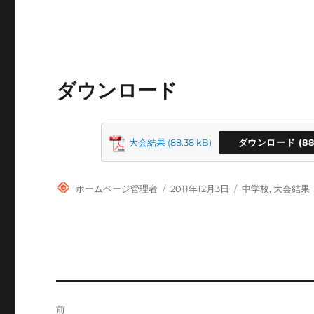
ダウンロード
大会結果
ダウンロード
投
投
カ
ホームページ管理者
2011年12月3日
中学校
,
大会結果
稿
稿
テ
者
日:
ゴ
リ
ー
投
前