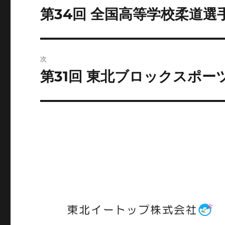
稿
第34回 全国高等学校柔道選
前
の
ナ
投
ビ
稿:
次
ゲ
第31回 東北ブロックスポー
次
の
ー
投
シ
稿:
ョ
ン