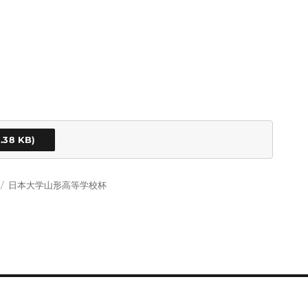
タ
日本大学山形高等学校杯
グ