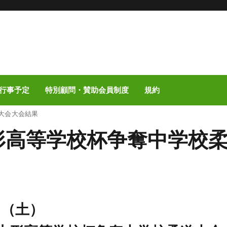
行事予定
特別顧問・賛助会員制度
規約
大会 大会結果
山形高等学校杯争奪中学校
日（土）