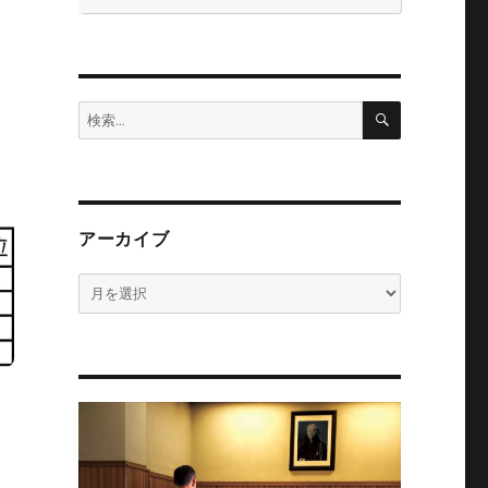
検
検
索
索:
アーカイブ
ア
ー
カ
イ
ブ