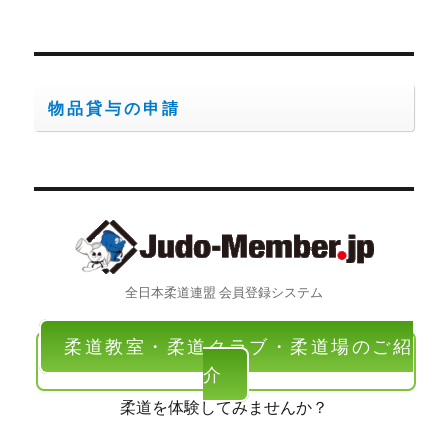
ョ
ン
物品貸与の申請
全日本柔道連盟 会員登録システム
柔道教室・柔道クラブ・柔道場のご紹
介
柔道を体験してみませんか？