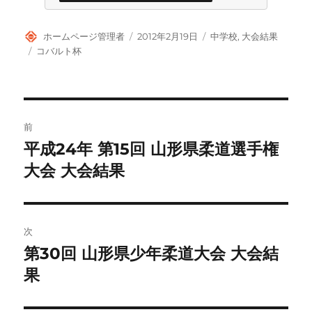
投
投
カ
ホームページ管理者
2012年2月19日
中学校
,
大会結果
稿
稿
テ
タ
コバルト杯
者
日:
ゴ
グ
リ
ー
投
前
稿
平成24年 第15回 山形県柔道選手権
前
の
大会 大会結果
ナ
投
ビ
稿:
ゲ
次
第30回 山形県少年柔道大会 大会結
次
ー
の
果
シ
投
稿: