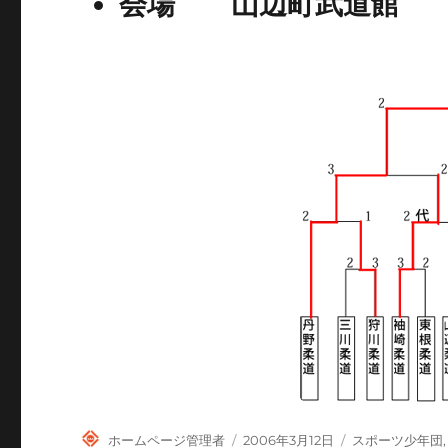
会場 山辺町武道館
投
投
カ
ホームページ管理者
2006年3月12日
スポーツ少年団