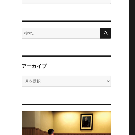
検
検
索
索:
アーカイブ
ア
ー
カ
イ
ブ