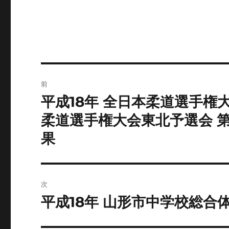
稿
稿
テ
者
日:
ゴ
リ
ー
投
前
稿
平成18年 全日本柔道選手権
前
の
ナ
柔道選手権大会東北予選会 第
投
果
ビ
稿:
ゲ
ー
次
平成18年 山形市中学校総合
次
シ
の
ョ
投