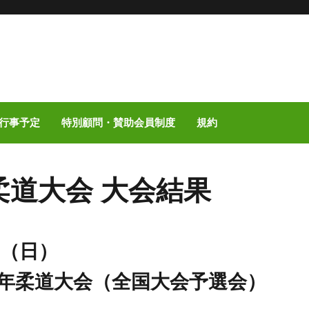
行事予定
特別顧問・賛助会員制度
規約
柔道大会 大会結果
日（日）
少年柔道大会（全国大会予選会）