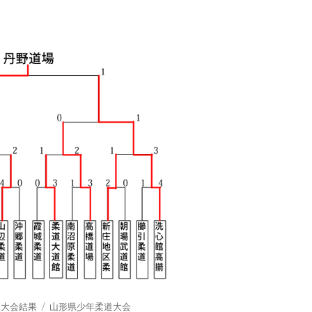
タ
,
大会結果
山形県少年柔道大会