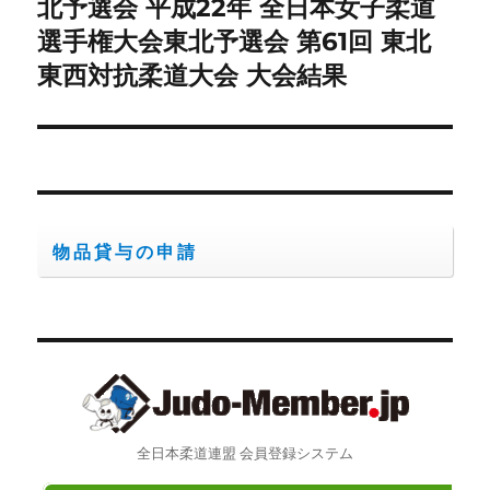
の
北予選会 平成22年 全日本女子柔道
シ
投
選手権大会東北予選会 第61回 東北
稿:
ョ
東西対抗柔道大会 大会結果
ン
物品貸与の申請
全日本柔道連盟 会員登録システム