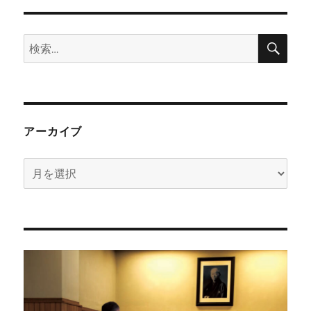
検
検
索
索:
アーカイブ
ア
ー
カ
イ
ブ