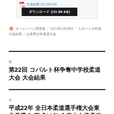
大会結果
ダウンロード
投
投
カ
ホームページ管理者
2010年2月28日
スポーツ少年団
,
稿
稿
テ
タ
大会結果
山形県少年柔道大会
者
日:
ゴ
グ
リ
ー
投
前
稿
第22回 コバルト杯争奪中学校柔道
前
の
大会 大会結果
ナ
投
ビ
稿:
ゲ
次
平成22年 全日本柔道選手権大会東
次
ー