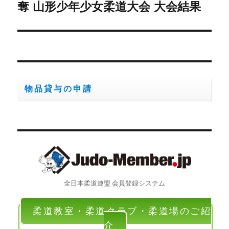
の
奪 山形少年少女柔道大会 大会結果
シ
投
稿:
ョ
ン
物品貸与の申請
全日本柔道連盟 会員登録システム
柔道教室・柔道クラブ・柔道場のご紹
介