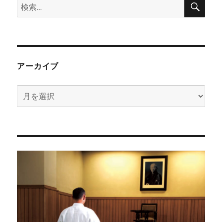
検
索
索:
アーカイブ
ア
ー
カ
イ
ブ