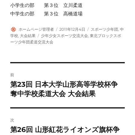
小学生の部 第３位 立川柔道
中学生の部 第３位 高橋道場
投
投
カ
ホームページ管理者
2011年12月4日
スポーツ少年団
,
中
稿
稿
テ
タ
学校
,
大会結果
少年少女スポーツ交流大会
,
東北ブロックスポ
者
日:
ゴ
グ
ーツ少年団柔道交流大会
リ
ー
投
前
稿
第23回 日本大学山形高等学校杯争
前
の
奪中学校柔道大会 大会結果
ナ
投
ビ
稿:
ゲ
次
第26回 山形紅花ライオンズ旗杯争
次
ー