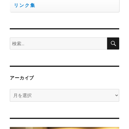
リンク集
検
検
索
索:
アーカイブ
ア
ー
カ
イ
ブ