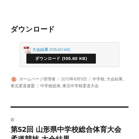
ダウンロード
大会結果
ダウンロード
投
投
カ
ホームページ管理者
2013年8月9日
中学校
,
大会結果
,
稿
稿
テ
タ
東北柔道連盟
中学校総体
,
東北中学校柔道大会
者
日:
ゴ
グ
リ
ー
投
前
稿
第52回 山形県中学校総合体育大会
前
の
柔道競技 大会結果