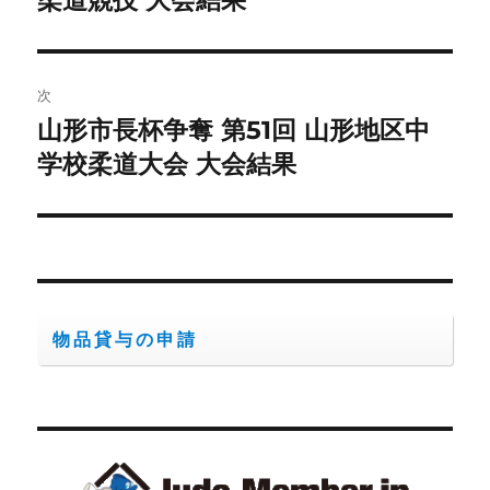
ナ
投
ビ
稿:
ゲ
次
山形市長杯争奪 第51回 山形地区中
次
ー
の
学校柔道大会 大会結果
シ
投
稿:
ョ
ン
物品貸与の申請