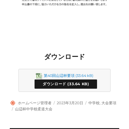
ダウンロード
第40回山辺杯要項
ダウンロード
投
投
カ
ホームページ管理者
2023年3月20日
中学校
,
大会要項
稿
稿
テ
タ
山辺杯中学校柔道大会
者
日:
ゴ
グ
リ
ー