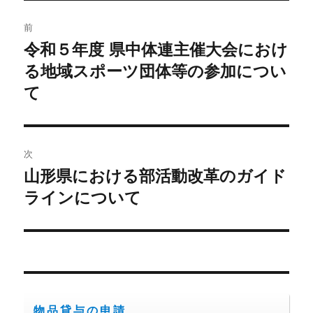
投
前
稿
令和５年度 県中体連主催大会におけ
前
の
る地域スポーツ団体等の参加につい
ナ
投
て
ビ
稿:
ゲ
次
ー
山形県における部活動改革のガイド
次
シ
の
ラインについて
投
ョ
稿:
ン
物品貸与の申請