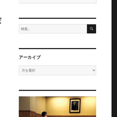
検
検
索
索:
アーカイブ
ア
ー
カ
イ
ブ