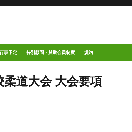
行事予定
特別顧問・賛助会員制度
規約
校柔道大会 大会要項