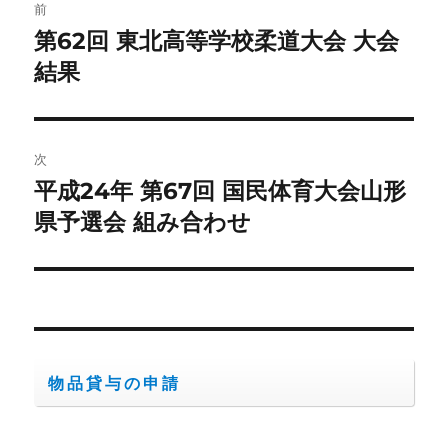
前
稿
第62回 東北高等学校柔道大会 大会
前
の
結果
ナ
投
ビ
稿:
ゲ
次
平成24年 第67回 国民体育大会山形
次
ー
の
県予選会 組み合わせ
シ
投
稿:
ョ
ン
物品貸与の申請