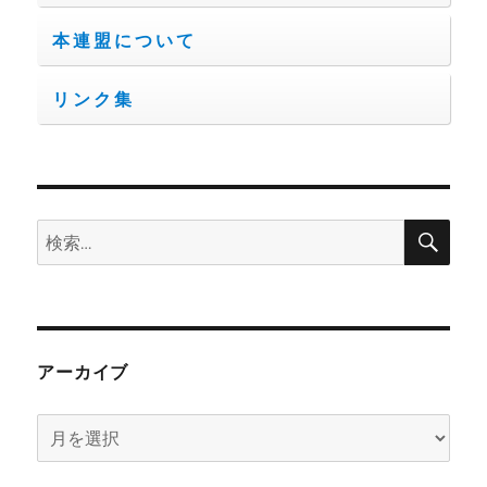
本連盟について
リンク集
検
検
索
索:
アーカイブ
ア
ー