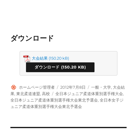
ダウンロード
大会結果
ダウンロード
投
投
カ
ホームページ管理者
2012年7月8日
一般・大学
,
大会結
稿
稿
テ
タ
果
,
東北柔道連盟
,
高校
全日本ジュニア柔道体重別選手権大会
,
者
日:
ゴ
グ
全日本ジュニア柔道体重別選手権大会東北予選会
,
全日本女子ジ
リ
ュニア柔道体重別選手権大会東北予選会
ー
投