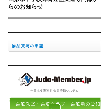
ー
の
らのお知らせ
シ
投
稿:
ョ
ン
物品貸与の申請
全日本柔道連盟 会員登録システム
柔道教室・柔道クラブ・柔道場のご紹