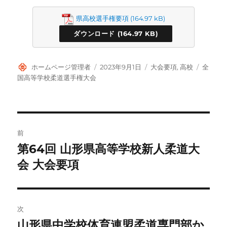
県高校選手権要項
ダウンロード
投
投
カ
タ
ホームページ管理者
2023年9月1日
大会要項
,
高校
全
稿
稿
テ
グ
国高等学校柔道選手権大会
者
日:
ゴ
リ
ー
投
前
稿
第64回 山形県高等学校新人柔道大
前
の
会 大会要項
ナ
投
ビ
稿:
ゲ
次
山形県中学校体育連盟柔道専門部か
次