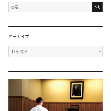
検
検
索
索:
アーカイブ
ア
ー
カ
イ
ブ