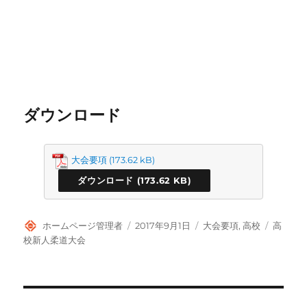
ダウンロード
大会要項
ダウンロード
投
投
カ
タ
ホームページ管理者
2017年9月1日
大会要項
,
高校
高
稿
稿
テ
グ
校新人柔道大会
者
日:
ゴ
リ
ー
投