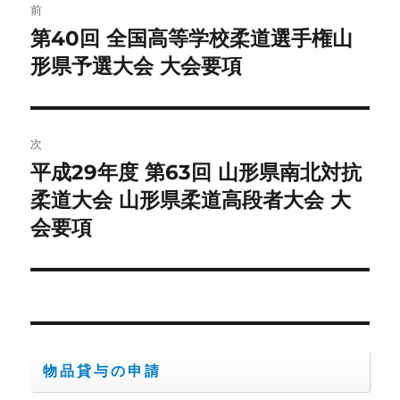
前
稿
第40回 全国高等学校柔道選手権山
前
の
形県予選大会 大会要項
ナ
投
ビ
稿:
ゲ
次
平成29年度 第63回 山形県南北対抗
次
ー
の
柔道大会 山形県柔道高段者大会 大
シ
投
会要項
稿:
ョ
ン
物品貸与の申請