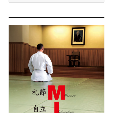
ー
カ
イ
ブ