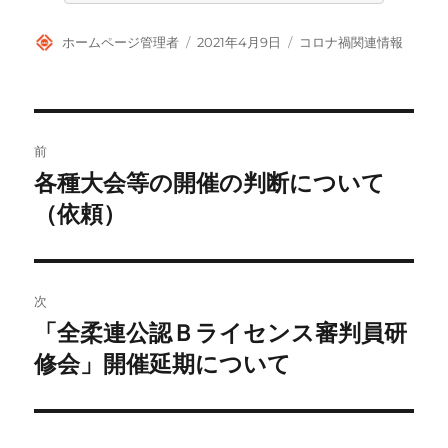
投
投
カ
ホームページ管理者
2021年4月9日
コロナ禍関連情報
稿
稿
テ
者
日:
ゴ
リ
ー
投
前
稿
各種大会等の開催の判断について
前
の
（依頼）
ナ
投
ビ
稿:
ゲ
次
「全柔連公認Ｂライセンス審判員研
次
ー
の
修会」開催延期について
シ
投
稿:
ョ