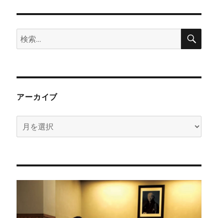
検
検
索
索:
アーカイブ
ア
ー
カ
イ
ブ