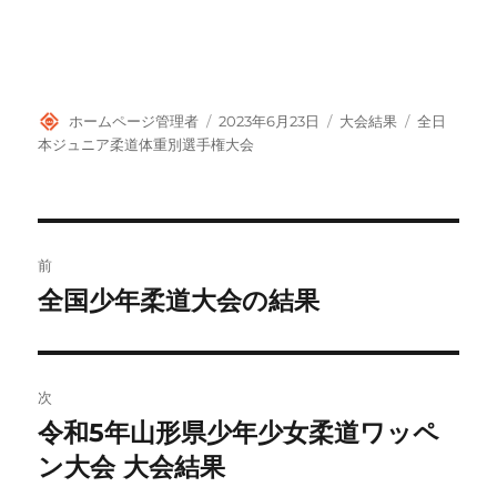
投
投
カ
タ
ホームページ管理者
2023年6月23日
大会結果
全日
稿
稿
テ
グ
本ジュニア柔道体重別選手権大会
者
日:
ゴ
リ
ー
投
前
稿
全国少年柔道大会の結果
前
の
ナ
投
ビ
稿:
次
ゲ
令和5年山形県少年少女柔道ワッペ
次
の
ン大会 大会結果
ー
投