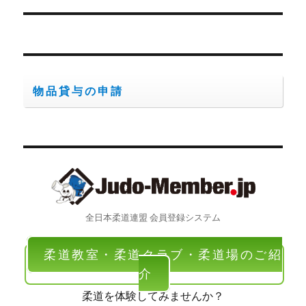
シ
稿:
ョ
ン
物品貸与の申請
全日本柔道連盟 会員登録システム
柔道教室・柔道クラブ・柔道場のご紹
介
柔道を体験してみませんか？