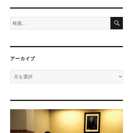
検
検
索
索:
アーカイブ
ア
ー
カ
イ
ブ