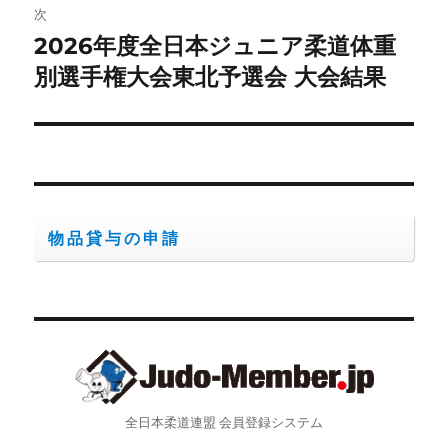
ゲ
次
2026年度全日本ジュニア柔道体重
次
ー
の
別選手権大会東北予選会 大会結果
シ
投
稿:
ョ
ン
物品貸与の申請
全日本柔道連盟 会員登録システム