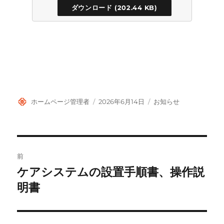
ダウンロード
投
投
カ
ホームページ管理者
2026年6月14日
お知らせ
稿
稿
テ
者
日:
ゴ
リ
ー
投
前
稿
ケアシステムの設置手順書、操作説
前
の
明書
ナ
投
ビ
稿: