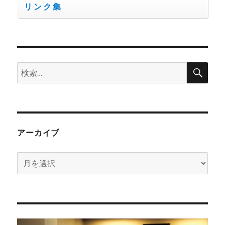
リンク集
検
検
索
索:
アーカイブ
ア
ー
カ
イ
ブ