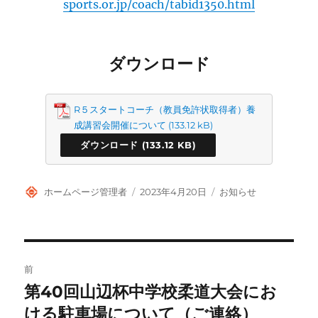
sports.or.jp/coach/tabid1350.html
ダウンロード
R５スタートコーチ（教員免許状取得者）養
成講習会開催について
ダウンロード
投
投
カ
ホームページ管理者
2023年4月20日
お知らせ
稿
稿
テ
者
日:
ゴ
リ
ー
投
前
稿
第40回山辺杯中学校柔道大会にお
前
の
ける駐車場について（ご連絡）
ナ