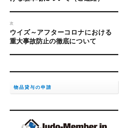
投
ビ
稿:
ゲ
次
ウイズ～アフターコロナにおける
次
ー
の
重大事故防止の徹底について
シ
投
稿:
ョ
ン
物品貸与の申請