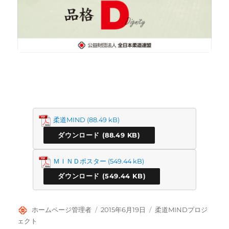
柔道MIND
ダウンロード
ＭＩＮＤポスター
ダウンロード
投
投
カ
ホームページ管理者
2015年6月19日
柔道MINDプロジ
稿
稿
テ
ェクト