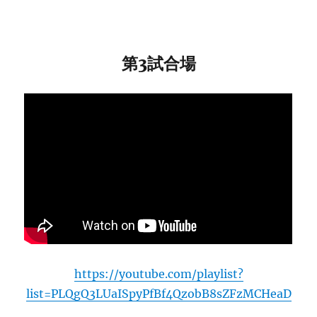
第3試合場
https://youtube.com/playlist?
list=PLQgQ3LUaISpyPfBf4QzobB8sZFzMCHeaD