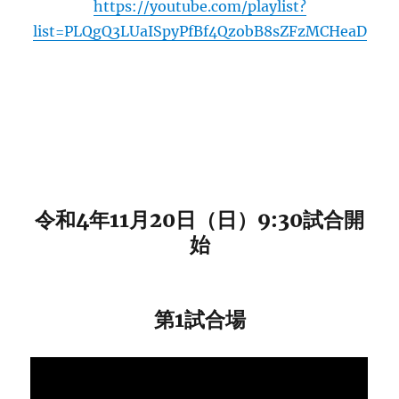
https://youtube.com/playlist?
list=PLQgQ3LUaISpyPfBf4QzobB8sZFzMCHeaD
令和4年11月20日（日）9:30試合開
始
第1試合場