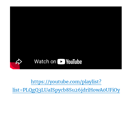
https://youtube.com/playlist?
list=PLQgQ3LUaISpycb8Su26jdriHowA0UFiOy