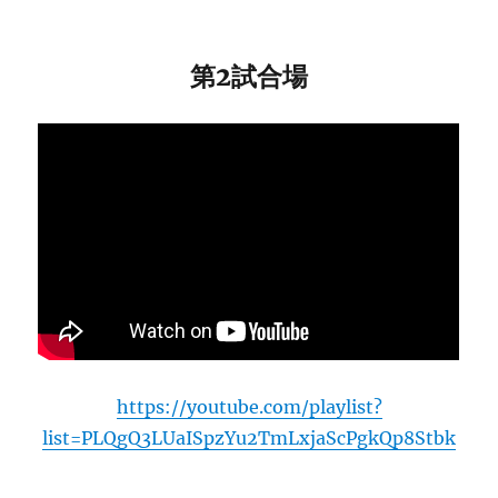
第2試合場
https://youtube.com/playlist?
list=PLQgQ3LUaISpzYu2TmLxjaScPgkQp8Stbk