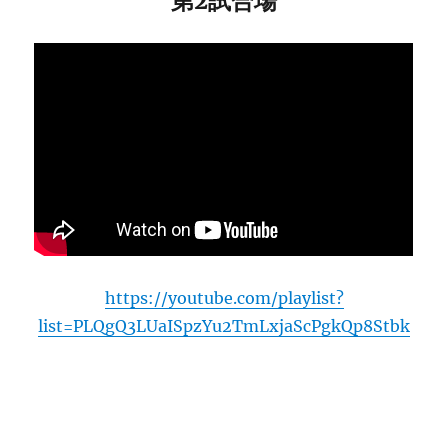
第2試合場
https://youtube.com/playlist?
list=PLQgQ3LUaISpzYu2TmLxjaScPgkQp8Stbk