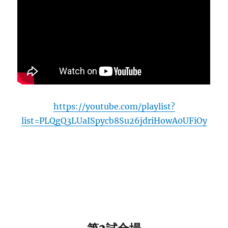
https://youtube.com/playlist?
list=PLQgQ3LUaISpycb8Su26jdriHowA0UFiOy